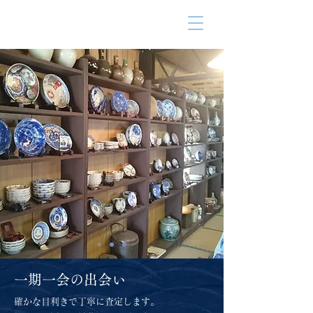
骨董・古美術
書画、骨董、古美術の買取は
好古堂
お任せください。
一期一会の出会い
確かな目利きで丁寧に査定します。