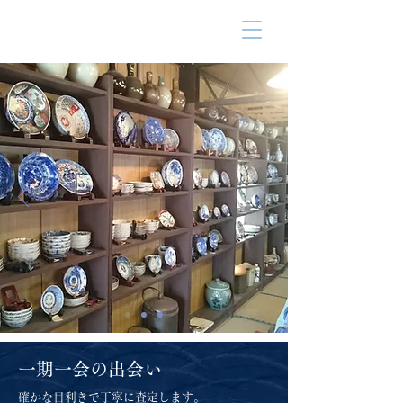
骨董・古美術
書画、骨董、古美術の買取は
好古堂
お任せください。
一期一会の出会い
確かな目利きで丁寧に査定します。