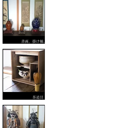
書画、掛け軸、絵画
茶道具